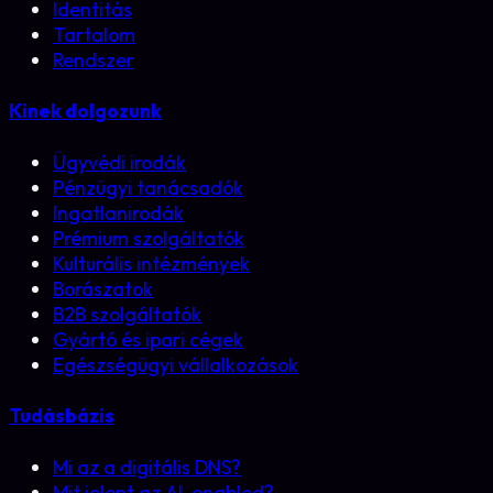
Identitás
Tartalom
Rendszer
Kinek dolgozunk
Ügyvédi irodák
Pénzügyi tanácsadók
Ingatlanirodák
Prémium szolgáltatók
Kulturális intézmények
Borászatok
B2B szolgáltatók
Gyártó és ipari cégek
Egészségügyi vállalkozások
Tudásbázis
Mi az a digitális DNS?
Mit jelent az AI-enabled?