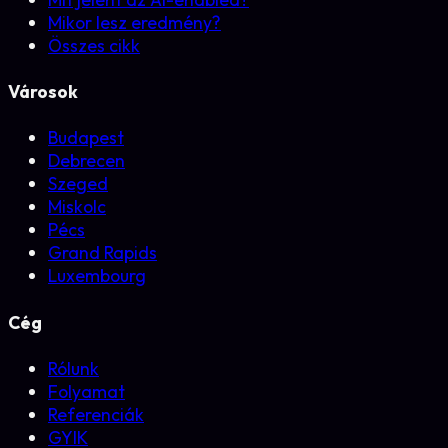
Mikor lesz eredmény?
Összes cikk
Városok
Budapest
Debrecen
Szeged
Miskolc
Pécs
Grand Rapids
Luxembourg
Cég
Rólunk
Folyamat
Referenciák
GYIK