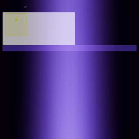
⚡
Deploy
Élesítjük minden felületen