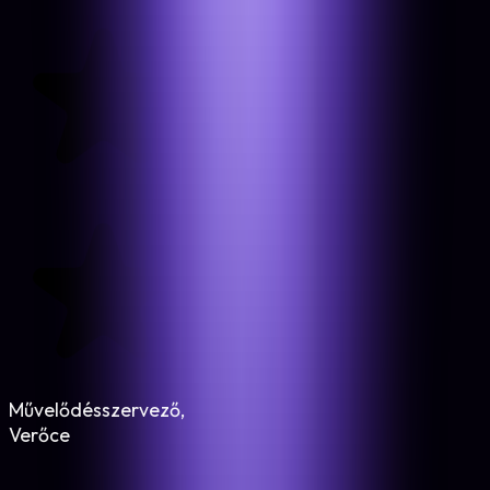
Művelődésszervező,
Verőce