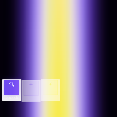
Versenytárs-elemzés
🔍
✦
⚡
Decode
Deploy
Design