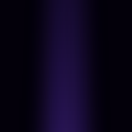
A digitális otthonod.
Ahol az ügyfeleid először találkoznak veled - és ahol
eldől, mit gondolnak rólad.
Nézd meg, mit tartalmaz
→
1
Brand strategy & positioning
2
Arculati identitás (logó, színek, tipográfia,
vizuális rendszer)
3
Weboldal-fejlesztés (egyedi dizájn + fejlesztés)
4
Telefonos optimalizáció
5
SEO alapozás
02