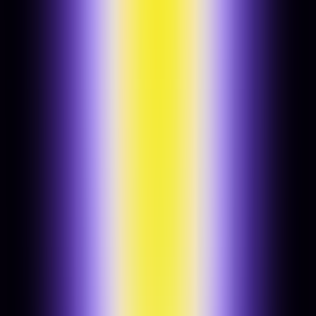
Célközönség-feltérképezés