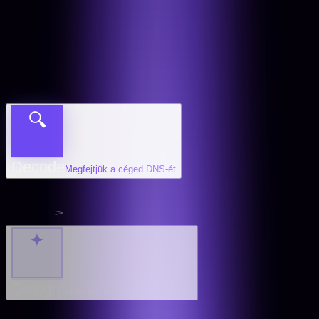
🔍
Decode
Megfejtjük a céged DNS-ét
✦
Design
Felépítjük a digitális jelenlétedet