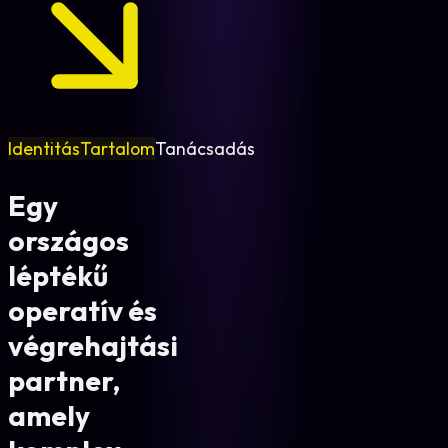
Identitás
Tartalom
Tanácsadás
Egy
országos
léptékű
operatív és
végrehajtási
partner,
amely