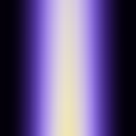
Célközönség-feltérképezés