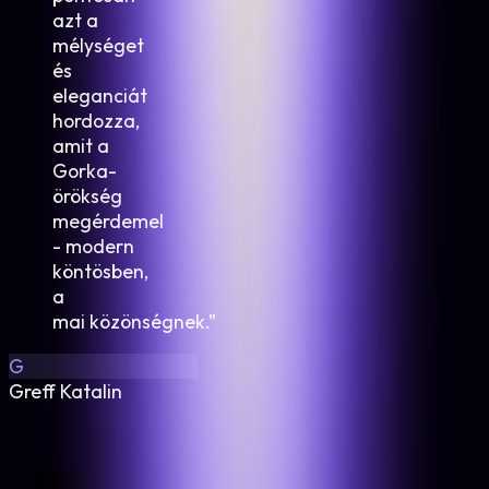
azt a
mélységet
és
eleganciát
hordozza,
amit a
Gorka-
örökség
megérdemel
- modern
köntösben,
a
mai közönségnek.
”
G
Greff Katalin