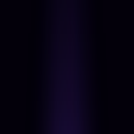
🔍
Decode
mielőtt bármibe belevágnánk
Audit, stratégia, roadmap - feltérképezzük a digitális
DNS-edet. Önálló szolgáltatásként is kérheted, de
minden pillérünk ezzel kezdődik.
01
Identitás