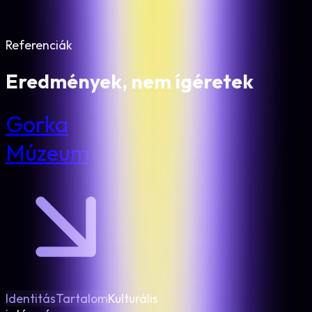
Versenytárs-elemzés
Referenciák
Eredmények, nem ígéretek
Gorka
Múzeum
Identitás
Tartalom
Kulturális