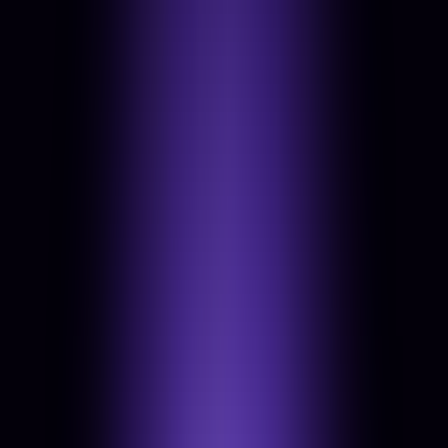
Rendszer
A digitális motorod.
Ami a háttérben dolgozik helyetted, amíg te a
munkáddal foglalkozol.
Nézd meg, mit tartalmaz
→
1
Sales automatizáció (CRM, foglalás, follow-up
szekvenciák)
2
Email & SMS kampányok
3
AI audit & roadmap
4
AI-enabled eszközök (chatbotok, workflow
automatizálás)
5
Boxed AI solutions (csomagolt AI termékek)