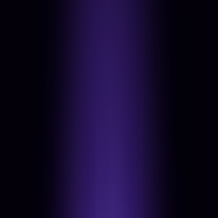
Tartalom
A digitális hangod.
Minden poszt, fotó, videó és szó, ami elmondja a
piacnak, ki vagy.
Nézd meg, mit tartalmaz
→
1
Fotózás (stúdió, drón, esemény, termék)
2
Videózás (showreel, interjú, social-cuts, promo)
3
Közösségi média kezelés & időzített tartalom
4
Copywriting (web, email, social, hirdetés)
5
SEO tartalom és blog
03