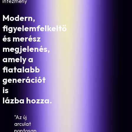
intézmény
Modern,
figyelemfelkeltő
és merész
megjelenés,
amely a
fiatalabb
generációt
is
lázba hozza.
“
Az új
arculat
pontosan