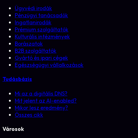
Ügyvédi irodák
Pénzügyi tanácsadók
Ingatlanirodák
Prémium szolgáltatók
Kulturális intézmények
Borászatok
B2B szolgáltatók
Gyártó és ipari cégek
Egészségügyi vállalkozások
Tudásbázis
Mi az a digitális DNS?
Mit jelent az AI-enabled?
Mikor lesz eredmény?
Összes cikk
Városok